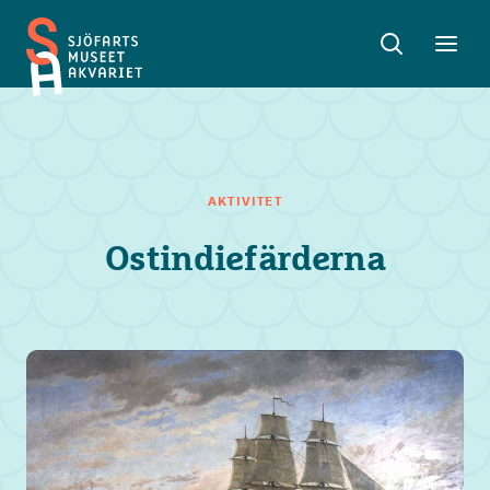
Sök
Toggle
Toggl
Sjöfartsmuseet
sök
meny
Akvariet
AKTIVITET
Ostindiefärderna