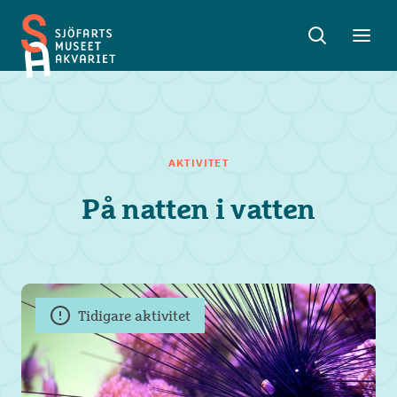
Sök
Toggle
Toggl
Sjöfartsmuseet
sök
meny
Akvariet
AKTIVITET
På natten i vatten
Tidigare aktivitet