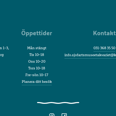
Sjöfartsmuseet
Akvariet
Öppettider
Kontakt
n 1–3,
Mån stängt
031-368 35 50
org
Tis 10–18
info.sjofartsmuseetakvariet@k
Ons 10–20
Tors 10–18
Fre–sön 10–17
Planera ditt besök