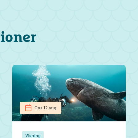
tioner
Ons 12 aug
Visning