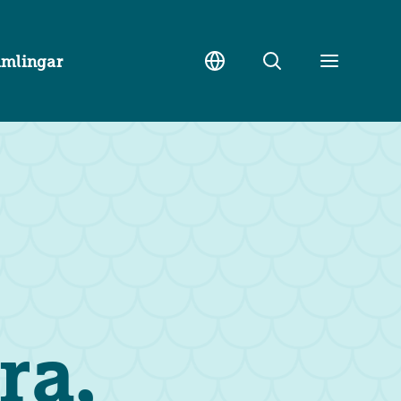
amlingar
Sök
Toggle
meny
ra,