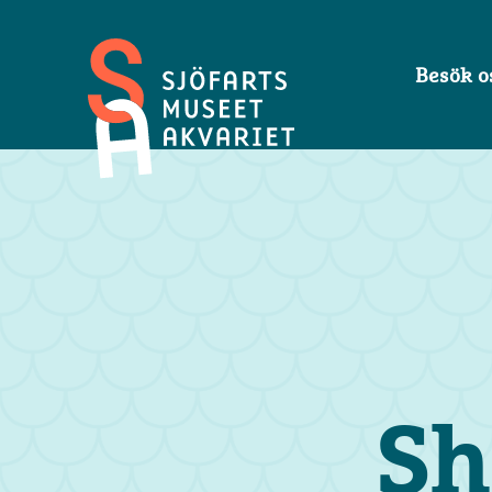
Besök o
Sjöfartsmuseet
Akvariet
Sh