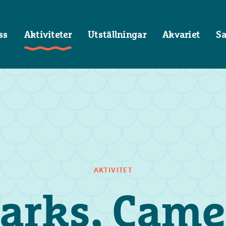
ss
Aktiviteter
Utställningar
Akvariet
S
AKTIVITET
arks, Came