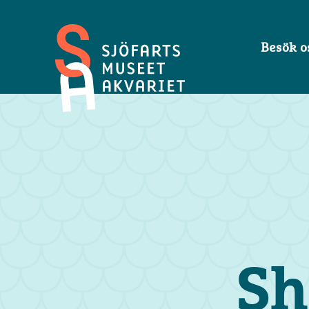
Besök o
Sjöfartsmuseet
Akvariet
Sh