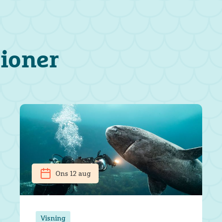
tioner
Ons 12 aug
Visning