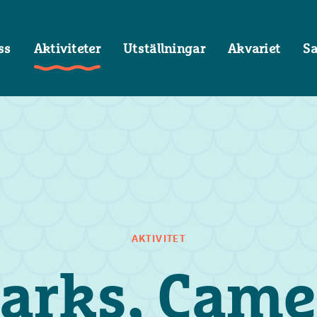
ss
Aktiviteter
Utställningar
Akvariet
S
AKTIVITET
arks, Came