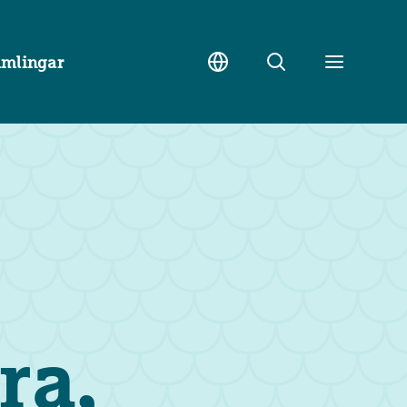
amlingar
Sök
Toggle
meny
ra,