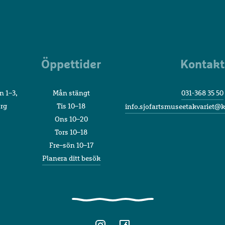
Sjöfartsmuseet
Akvariet
Öppettider
Kontakt
n 1–3,
Mån stängt
031-368 35 50
org
Tis 10–18
info.sjofartsmuseetakvariet@k
Ons 10–20
Tors 10–18
Fre–sön 10–17
Planera ditt besök