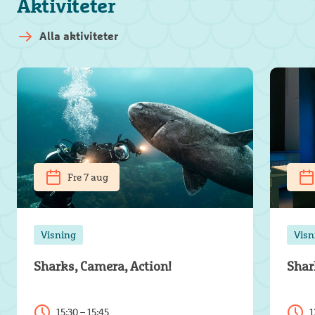
Aktiviteter
Alla aktiviteter
Fre 7 aug
Visning
Visn
Sharks, Camera, Action!
Shar
15:30 – 15:45
1