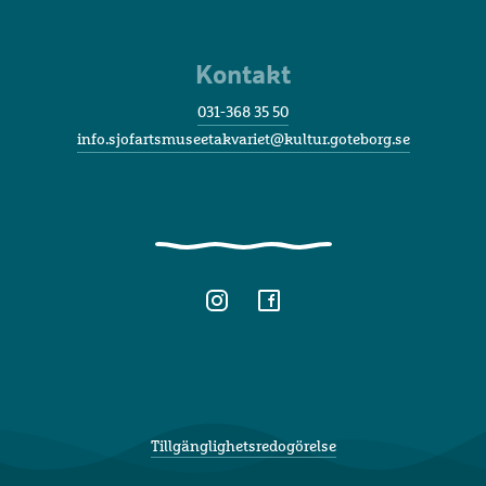
Kontakt
031-368 35 50
info.sjofartsmuseetakvariet@kultur.goteborg.se
Denna webbplats använder cookies
SWEDISH
Denna webbplats använder cookies för att förbättra
ENGLISH
användarupplevelsen. Genom att använda vår
Tillgänglighetsredogörelse
webbplats samtycker du till alla cookies i enlighet
med vår cookiepolicy.
Läs mer