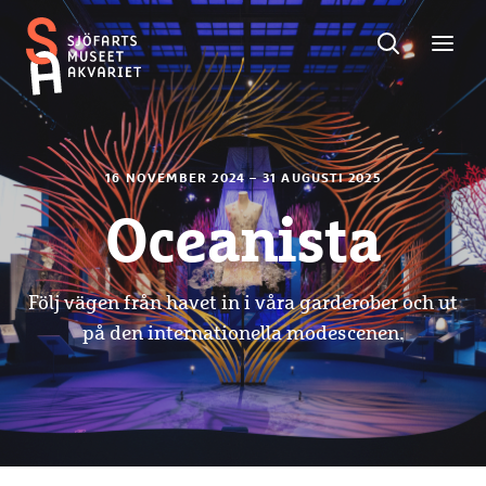
Sök
Toggle
Toggl
Sjöfartsmuseet
sök
meny
Akvariet
16 NOVEMBER 2024 – 31 AUGUSTI 2025
Oceanista
Följ vägen från havet in i våra garderober och ut
på den internationella modescenen.