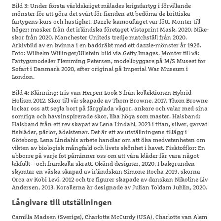
Bild 3: Under första världskriget målades krigsfartyg i förvillande
mönster för att göra det svårt för fienden att bedöma de brittiska
fartygens kurs och hastighet. Dazzle-kamouflaget var fött. Monter till
höger: masker från det irländska företaget Vistaprint Mask, 2020. Nike-
skor från 2020. Manchester Uniteds tredje matchställ från 2020.
Arkivbild av en kvinna i en baddräkt med ett dazzle-mönster år 1926.
Foto: Wilhelm Willinger/Ullstein bild via Getty Images. Monter till vä:
Fartygsmodeller Flemming Petersen, modellbyggare på M/S Museet for
Søfart i Danmark 2020, efter original på Imperial War Museum i
London.
Bild 4: Klänning: Iris van Herpen Look 3 från kollektionen Hybrid
Holism 2012. Skor till vä: skapade av Thom Browne, 2017. Thom Browne
lockar oss att segla bort på färgglada vågor, ankare och valar med sina
somriga och havsinspirerade skor, lika höga som master. Halsband:
Halsband från ett rev skapat av Lena Lindahl, 2023 i titan, silver, garvat
fiskläder, pärlor, ädelstenar. Det är ett av utställningens tillägg i
Göteborg. Lena Lindahls arbete handlar om att öka medvetenheten om
vikten av biologisk mångfald och livets skönhet i havet. Fisktofflor: En
abborre på varje fot påminner oss om att våra kläder får vara något
lekfullt – och framkalla skratt. Okänd designer, 2020. I bakgrunden
skymtar en väska skapad av irländskan Simone Rocha 2019, skorna
Orca av Kobi Levi, 2012 och tre figurer skapade av danskan Nikoline Liv
Andersen, 2013. Korallerna är designade av Julian Toldam Juhlin, 2020.
Långivare till utställningen
Camilla Madsen (Sverige), Charlotte McCurdy (USA), Charlotte van Alem