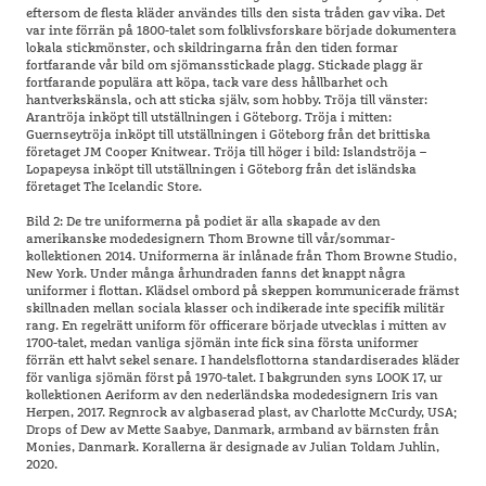
eftersom de flesta kläder användes tills den sista tråden gav vika. Det
var inte förrän på 1800-talet som folklivsforskare började dokumentera
lokala stickmönster, och skildringarna från den tiden formar
fortfarande vår bild om sjömansstickade plagg. Stickade plagg är
fortfarande populära att köpa, tack vare dess hållbarhet och
hantverkskänsla, och att sticka själv, som hobby. Tröja till vänster:
Arantröja inköpt till utställningen i Göteborg. Tröja i mitten:
Guernseytröja inköpt till utställningen i Göteborg från det brittiska
företaget JM Cooper Knitwear. Tröja till höger i bild: Islandströja –
Lopapeysa inköpt till utställningen i Göteborg från det isländska
företaget The Icelandic Store.
Bild 2: De tre uniformerna på podiet är alla skapade av den
amerikanske modedesignern Thom Browne till vår/sommar-
kollektionen 2014. Uniformerna är inlånade från Thom Browne Studio,
New York. Under många århundraden fanns det knappt några
uniformer i flottan. Klädsel ombord på skeppen kommunicerade främst
skillnaden mellan sociala klasser och indikerade inte specifik militär
rang. En regelrätt uniform för officerare började utvecklas i mitten av
1700-talet, medan vanliga sjömän inte fick sina första uniformer
förrän ett halvt sekel senare. I handelsflottorna standardiserades kläder
för vanliga sjömän först på 1970-talet. I bakgrunden syns LOOK 17, ur
kollektionen Aeriform av den nederländska modedesignern Iris van
Herpen, 2017. Regnrock av algbaserad plast, av Charlotte McCurdy, USA;
Drops of Dew av Mette Saabye, Danmark, armband av bärnsten från
Monies, Danmark. Korallerna är designade av Julian Toldam Juhlin,
2020.