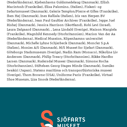
(Nederländerna), Kjøbenhavns Guldsmedelaug (Danmark), Eilish
Macintosh (Frankrike), Elisa Palomino, (Italien), Fiskeri- og
Søfartsmuseet (Danmark), Galerie Templon/Pierre et Gilles (Frankrike),
Iben Høj (Danmark), Ines Kalliala (Italien), Iris van Herpen BV
(Nederländerna), Jean Paul Gaultier Archives (Frankrike), Jeppe Juel
Rishøj (Danmark), Jessica Harrison (Skottland), Kobi Levi (Israel),
Laura Dalgaard (Danmark), , Lena Lindahl (Sverige), Maison Margiela
(Frankrike), Magnhild Kennedy (Storbritannien), Marion Van der Aa
(Nederländerna), Medical Museion, Köpenhamns universitet
(Danmark), Michelle Lyhne Schjerbeck (Danmark), Moncler S.p.A
(Italien), Monies A/S (Danmark), M/S Museet for Sjøfart (Danmark),
Göteborgs Stadsmuseum (Sverige), Nadin Ram (Monaco), Nikoline Liv
Andersen (Danmark), Philip Treacy (Storbritannien), Rikke Hardbo
Larsen (Danmark), Rudersdal Museer (Danmark), Simone Rocha
(Storbritannien), Stiftelsen Georg Stages Minde (Danmark), Sumiko
Iwakiri (Japan), Statens maritima och transporthistoriska museer
(Sverige), Thom Browne (USA), Uniforme Paris (Frankrike), Virtual
Shoe Museum, Liza Snook (Nederländerna).