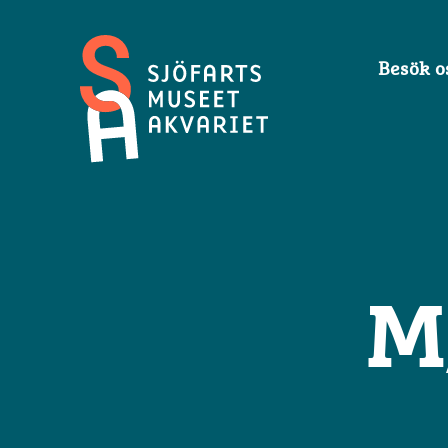
Besök o
Sjöfartsmuseet
Akvariet
M