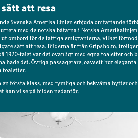
 sätt att resa
de Svenska Amerika Linien erbjuda omfattande förbätt
kurrera med de norska båtarna i Norska Amerikalinjen.
 ut ombord för de fattiga emigranterna, vilket förmod
igare sätt att resa. Bilderna är från Gripsholm, trolige
på 1920-talet var det ovanligt med egna toaletter och 
na hade det. Övriga passagerare, oavsett hur eleganta
oaletter.
å en första klass, med rymliga och bekväma hytter och
 kan vi se på bilden nedanför.