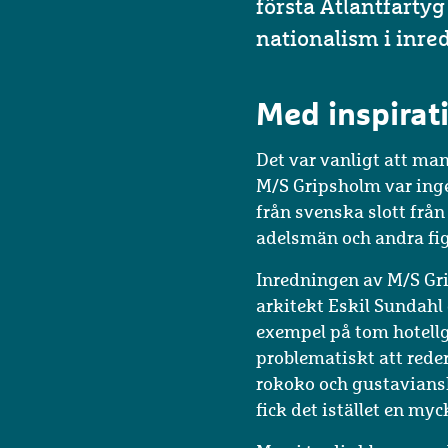
första Atlantfarty
nationalism i inre
Med inspirati
Det var vanligt att man
M/S Gripsholm var inge
från svenska slott frå
adelsmän och andra fi
​Inredningen av M/S Gr
arkitekt Eskil Sundahl 
exempel på tom hotellg
problematiskt att rede
rokoko och gustaviansk
fick det istället en myc