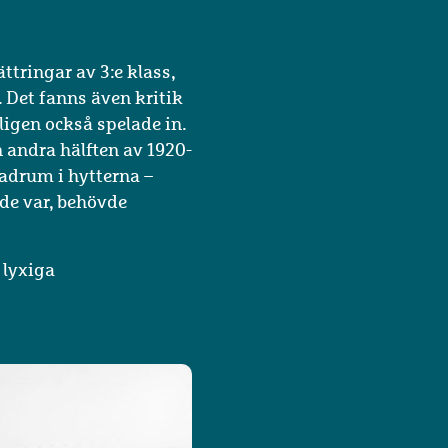
ringar av 3:e klass,
 Det fanns även kritik
ligen också spelade in.
n andra hälften av 1920-
badrum i hytterna –
 de var, behövde
 lyxiga