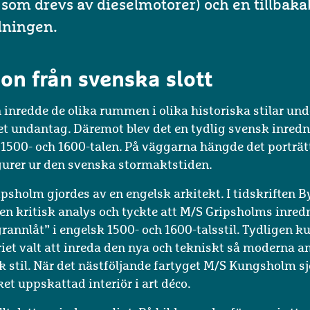
g som drevs av dieselmotorer) och en tillbak
dningen.
on från svenska slott
 inredde de olika rummen i olika historiska stilar und
t undantag. Däremot blev det en tydlig svensk inredn
n 1500- och 1600-talen. På väggarna hängde det porträ
gurer ur den svenska stormaktstiden.
ipsholm gjordes av en engelsk arkitekt. I tidskriften
en kritisk analys och tyckte att M/S Gripsholms inredn
rannlåt” i engelsk 1500- och 1600-talsstil. Tydligen k
riet valt att inreda den nya och tekniskt så moderna a
 stil. När det nästföljande fartyget M/S Kungsholm sjö
ket uppskattad interiör i art déco.