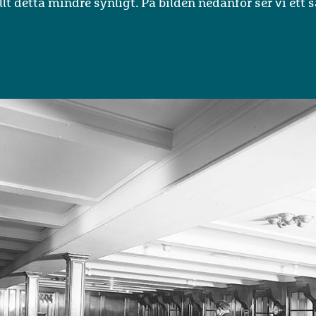
llt detta mindre synligt. På bilden nedanför ser vi ett 