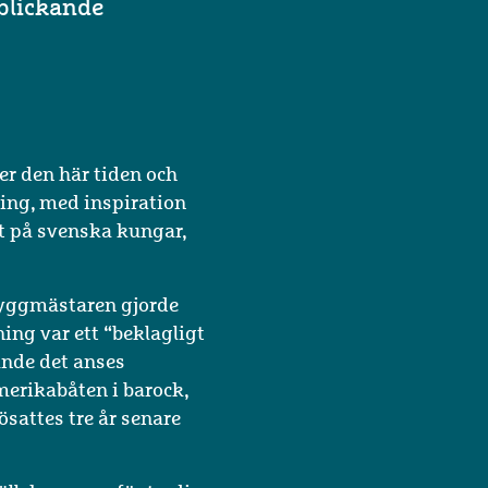
ablickande
er den här tiden och
ing, med inspiration
tt på svenska kungar,
 Byggmästaren gjorde
ing var ett “beklagligt
unde det anses
merikabåten i barock,
sattes tre år senare