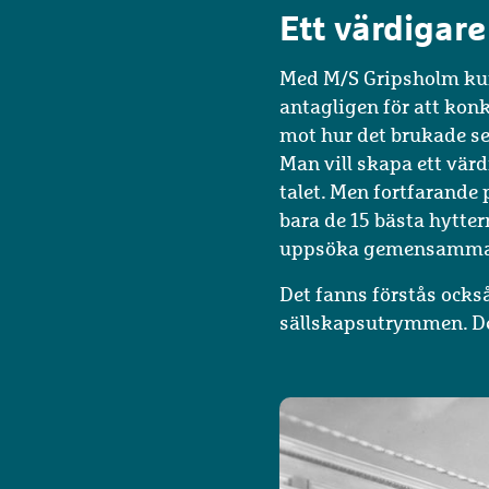
Ett värdigare
Med M/S Gripsholm kun
antagligen för att kon
mot hur det brukade se
Man vill skapa ett värd
talet. Men fortfarande 
bara de 15 bästa hytter
uppsöka gemensamma t
Det fanns förstås ocks
sällskapsutrymmen. Det