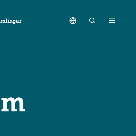
amlingar
Sök
Toggle
meny
lm