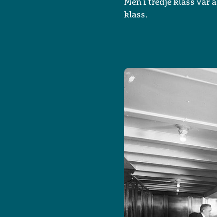
Men i tredje klass var a
klass.