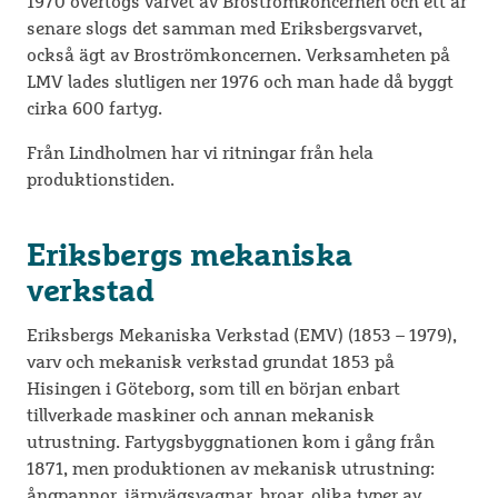
1970 övertogs varvet av Broströmkoncernen och ett år
senare slogs det samman med Eriksbergsvarvet,
också ägt av Broströmkoncernen. Verksamheten på
LMV lades slutligen ner 1976 och man hade då byggt
cirka 600 fartyg.
Från Lindholmen har vi ritningar från hela
produktionstiden.
Eriksbergs mekaniska
verkstad
Eriksbergs Mekaniska Verkstad (EMV) (1853 – 1979),
varv och mekanisk verkstad grundat 1853 på
Hisingen i Göteborg, som till en början enbart
tillverkade maskiner och annan mekanisk
utrustning. Fartygsbyggnationen kom i gång från
1871, men produktionen av mekanisk utrustning:
ångpannor, järnvägsvagnar, broar, olika typer av