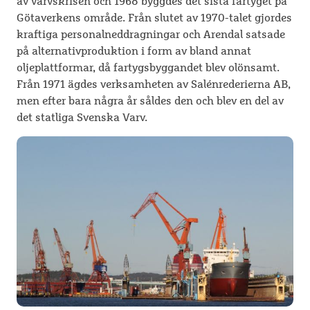
av varvskrisen och 1968 byggdes det sista fartyget på
Götaverkens område. Från slutet av 1970-talet gjordes
kraftiga personalneddragningar och Arendal satsade
på alternativproduktion i form av bland annat
oljeplattformar, då fartygsbyggandet blev olönsamt.
Från 1971 ägdes verksamheten av Salénrederierna AB,
men efter bara några år såldes den och blev en del av
det statliga Svenska Varv.