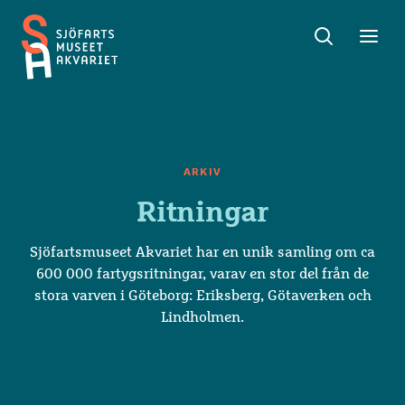
Sök
Toggle
Toggl
Sjöfartsmuseet
sök
meny
Akvariet
ARKIV
Ritningar
Sjöfartsmuseet Akvariet har en unik samling om ca
600 000 fartygsritningar, varav en stor del från de
stora varven i Göteborg: Eriksberg, Götaverken och
Lindholmen.