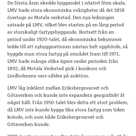
De första åren skedde byggandet i relativt liten skala.
LMV hade stora ekonomiska svårigheter då det 1858
övertogs av Motala verkstad. Den nya ledningen
satsade på LMV, vilket blev starten på en lång period
av storskaligt fartygsbyggande. Bortsett från en
period under 1920-talet, då ekonomiska bekymmer
ledde till att nybyggnationen nästan helt upphörde, så
byggde man stora fartyg på området fram till 1971.
LMV hade många olika ägare under perioden från
1892, då Motala Verkstad gick i konkurs och
Lindholmens varv såldes på auktion.
LMV låg inklämt mellan Eriksbergsvarvet och
Götaverken och kunde inte expandera geografiskt åt
något håll. Från 1950-talet blev detta ett stort problem,
då LMV inte kunde bygga lika stora fartyg som tiden
krävde, och som både Eriksbergsvarvet och
Götaverken kunde.