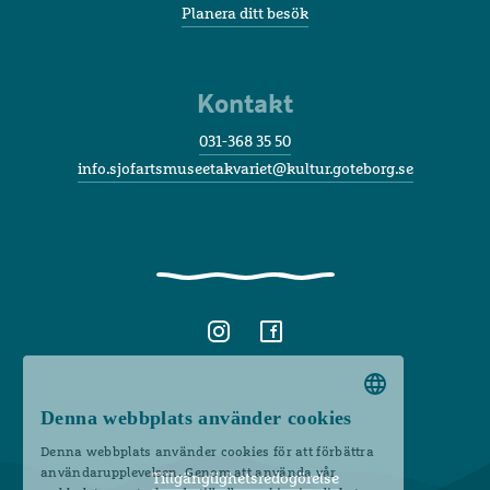
Planera ditt besök
Kontakt
031-368 35 50
info.sjofartsmuseetakvariet@kultur.goteborg.se
Denna webbplats använder cookies
SWEDISH
Denna webbplats använder cookies för att förbättra
ENGLISH
användarupplevelsen. Genom att använda vår
Tillgänglighetsredogörelse