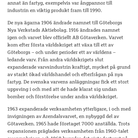
annat än fartyg, exempelvis var ångpannor till
industrin en viktig produkt fram till 1990.
De nya ägarna 1906 ändrade namnet till Göteborgs
Nya Verkstads Aktiebolag. 1916 ändrades namnet
igen och varvet blev officiellt AB Götaverken. Varvet
kom efter första världskriget att växa till ett av
Göteborgs – och under perioder ett av världens –
ledande varv. Från andra världskrigets slut
expanderade varvsindustrin kraftigt, mycket på grund
av starkt ökad världshandel och efterfrågan på nya
fartyg. De svenska varvens anläggningar fick ett stort
uppsving i och med att de hade klarat sig undan
bomber och förstörelse under andra världskriget.
1963 expanderade verksamheten ytterligare, i och med
invigningen av Arendalsvarvet, en nybyggd del av
Götaverken. 1965 hade företaget 7000 anställda. Trots
expansionen präglades verksamheten från 1960-talet