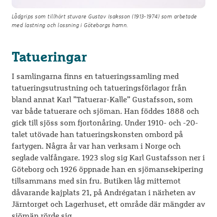
Lådgrips som tillhört stuvare Gustav Isaksson (1913-1974) som arbetade
med lastning och lossning i Göteborgs hamn.
Tatueringar
I samlingarna finns en tatueringssamling med
tatueringsutrustning och tatueringsförlagor från
bland annat Karl ”Tatuerar-Kalle” Gustafsson, som
var både tatuerare och sjöman. Han föddes 1888 och
gick till sjöss som fjortonåring. Under 1910- och -20-
talet utövade han tatueringskonsten ombord på
fartygen. Några år var han verksam i Norge och
seglade valfångare. 1923 slog sig Karl Gustafsson ner i
Göteborg och 1926 öppnade han en sjömansekipering
tillsammans med sin fru. Butiken låg mittemot
dåvarande kajplats 21, på Andrégatan i närheten av
Järntorget och Lagerhuset, ett område där mängder av
sjömän rörde sig.