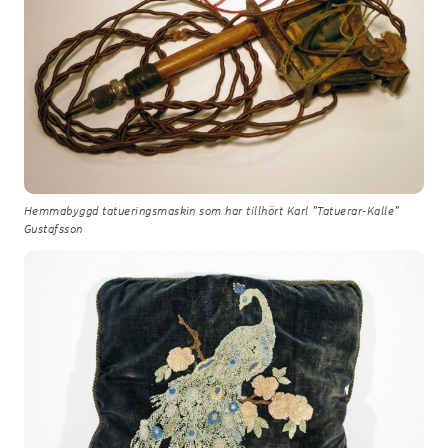
Hemmabyggd tatueringsmaskin som har tillhört Karl ”Tatuerar-Kalle”
Gustafsson