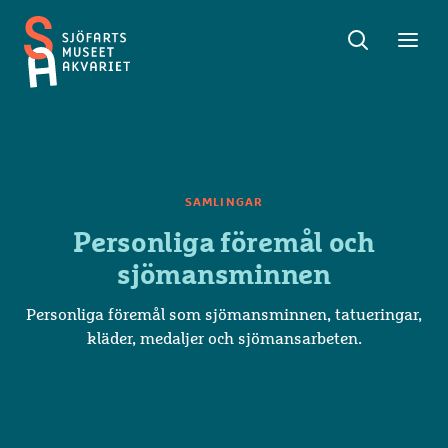
Sök
Toggle
Toggl
Sjöfartsmuseet
sök
meny
Akvariet
SAMLINGAR
Personliga föremål och
sjömansminnen
Personliga föremål som sjömansminnen, tatueringar,
kläder, medaljer och sjömansarbeten.