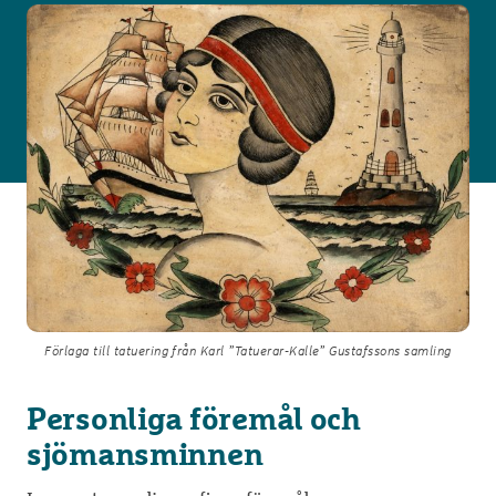
Förlaga till tatuering från Karl ”Tatuerar-Kalle” Gustafssons samling
Personliga föremål och
sjömansminnen