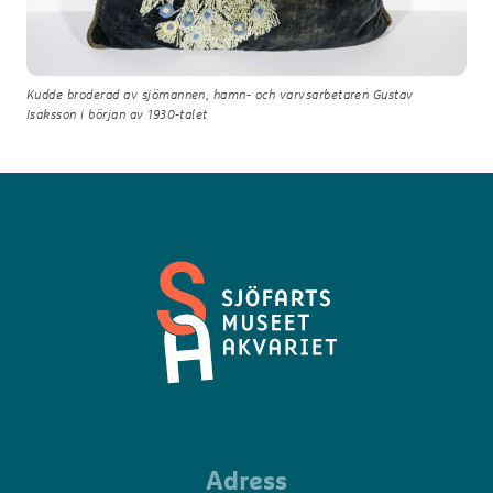
Kudde broderad av sjömannen, hamn- och varvsarbetaren Gustav
Isaksson i början av 1930-talet
Sjöfartsmuseet
Adress
Akvariet