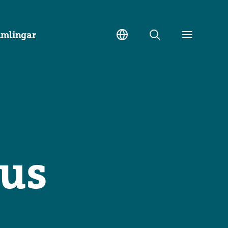
amlingar
Sök
Toggle
meny
kus