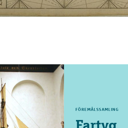
FÖREMÅLSSAMLING
Fartyg