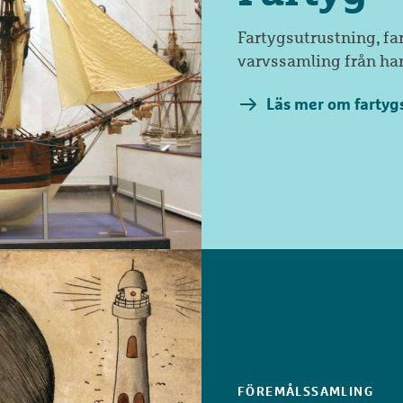
Fartygsutrustning, fa
varvssamling från han
Läs mer om farty
FÖREMÅLSSAMLING