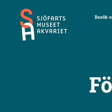
Besök o
Sjöfartsmuseet
Akvariet
Fö