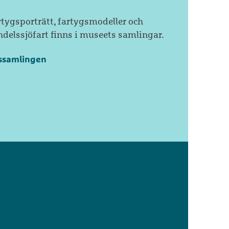
rtygsporträtt, fartygsmodeller och
delssjöfart finns i museets samlingar.
gssamlingen