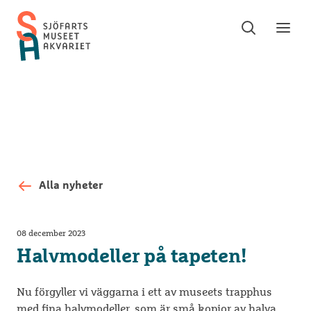
Sök
Toggle
Toggl
Sjöfartsmuseet
sök
meny
Akvariet
Alla nyheter
08 december 2023
Halvmodeller på tapeten!
Nu förgyller vi väggarna i ett av museets trapphus
med fina halvmodeller, som är små kopior av halva