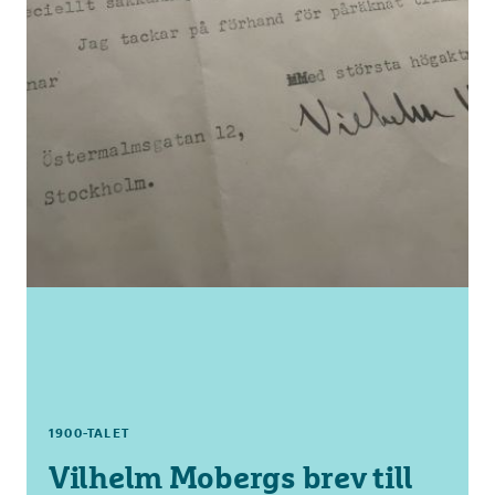
1900-TALET
Vilhelm Mobergs brev till