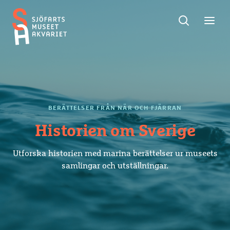
Sök
Toggle
Toggl
Sjöfartsmuseet
sök
meny
Akvariet
BERÄTTELSER FRÅN NÄR OCH FJÄRRAN
Historien om Sverige
Utforska historien med marina berättelser ur museets
samlingar och utställningar.