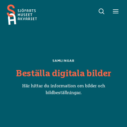
Sök
Toggle
Toggl
Sjöfartsmuseet
sök
meny
Akvariet
SAMLINGAR
Beställa digitala bilder
Här hittar du information om bilder och
bildbeställningar.