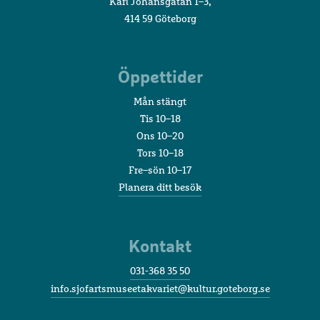
Karl Johansgatan 1–3,
414 59 Göteborg
Öppettider
Mån stängt
Tis 10–18
Ons 10–20
Tors 10–18
Fre–sön 10–17
Planera ditt besök
Kontakt
031-368 35 50
info.sjofartsmuseetakvariet@kultur.goteborg.se