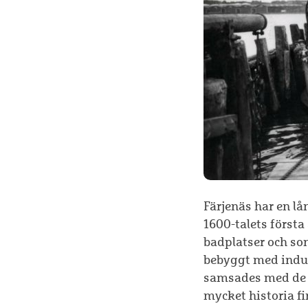
Färjenäs har en lå
1600-talets första
badplatser och som
bebyggt med indus
samsades med de s
mycket historia fi