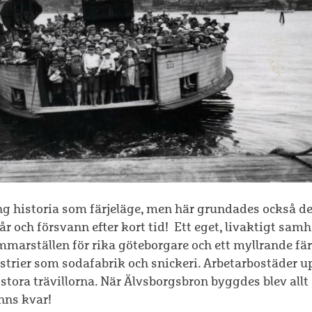
ng historia som färjeläge, men här grundades också de
 år och försvann efter kort tid! Ett eget, livaktigt sam
marställen för rika göteborgare och ett myllrande fär
trier som sodafabrik och snickeri. Arbetarbostäder u
tora trävillorna. När Älvsborgsbron byggdes blev al
nns kvar!