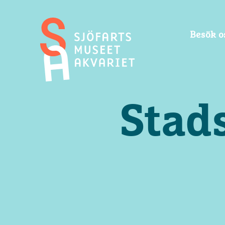
Besök o
Sjöfartsmuseet
Akvariet
Stad