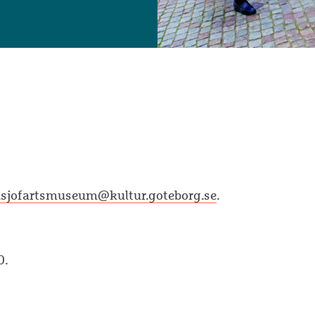
.sjofartsmuseum@kultur.goteborg.se
.
0.