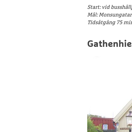
Start: vid busshål
Mål: Monsungatan
Tidsåtgång 75 mi
Gathenhie