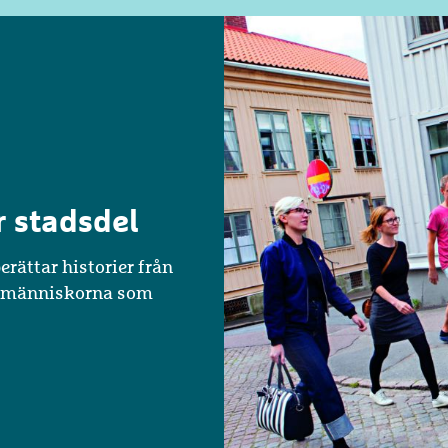
r stadsdel
erättar historier från
på människorna som