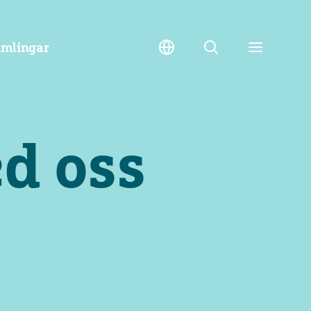
amlingar
Sök
Toggle
meny
d oss