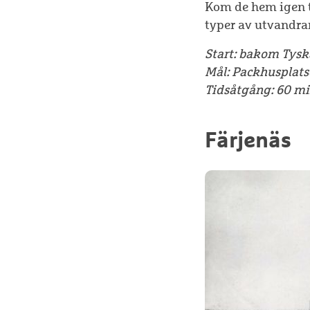
Kom de hem igen ti
typer av utvandrare
Start: bakom Tys
Mål: Packhusplats
Tidsåtgång: 60 m
Färjenäs