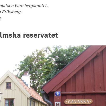
lplatsen Ivarsbergsmotet.
 Eriksberg.
n
lmska reservatet