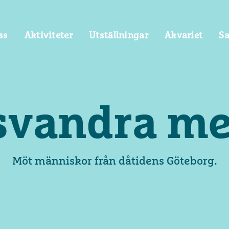
ss
Aktiviteter
Utställningar
Akvariet
S
svandra me
Möt människor från dåtidens Göteborg.