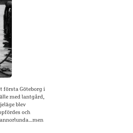
t första Göteborg i
hälle med lantgård,
jeläge blev
ppfördes och
lt annorlunda…men