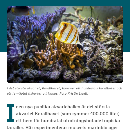
I det största akvariet, Korallhavet, kommer ett hundratals korallarter och
ett femtiotal fiskarter att finnas. Foto Kristin Lidell.
I
den nya publika akvariehallen är det största
akvariet Korallhavet (som rymmer 400.000 liter)
ett hem för hundratal utrotningshotade tropiska
koraller. Här experimenterar museets marinbiologer