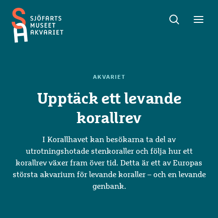
Sök
Toggle
Toggl
Sjöfartsmuseet
sök
meny
Akvariet
AKVARIET
Upptäck ett levande
korallrev
I Korallhavet kan besökarna ta del av
utrotningshotade stenkoraller och följa hur ett
korallrev växer fram över tid. Detta är ett av Europas
största akvarium för levande koraller – och en levande
genbank.