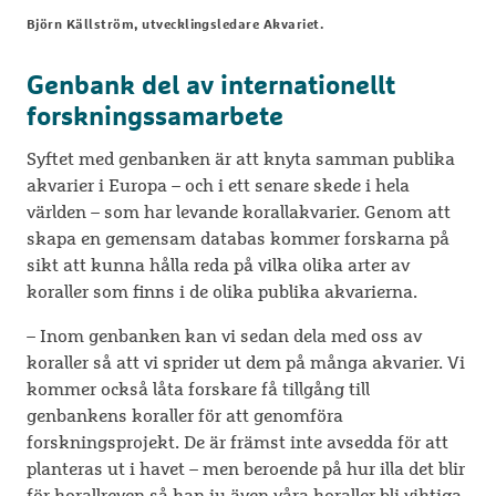
Björn Källström, utvecklingsledare Akvariet.
Genbank del av internationellt
forskningssamarbete
Syftet med genbanken är att knyta samman publika
akvarier i Europa – och i ett senare skede i hela
världen – som har levande korallakvarier. Genom att
skapa en gemensam databas kommer forskarna på
sikt att kunna hålla reda på vilka olika arter av
koraller som finns i de olika publika akvarierna.
– Inom genbanken kan vi sedan dela med oss av
koraller så att vi sprider ut dem på många akvarier. Vi
kommer också låta forskare få tillgång till
genbankens koraller för att genomföra
forskningsprojekt. De är främst inte avsedda för att
planteras ut i havet – men beroende på hur illa det blir
för korallreven så kan ju även våra koraller bli viktiga