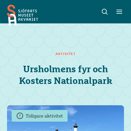
Sök
Toggle
Toggl
Sjöfartsmuseet
sök
meny
Akvariet
AKTIVITET
Ursholmens fyr och
Kosters Nationalpark
Tidigare aktivitet