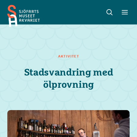
Sök
Toggle
Toggl
Sjöfartsmuseet
sök
meny
Akvariet
AKTIVITET
Stadsvandring med
ölprovning