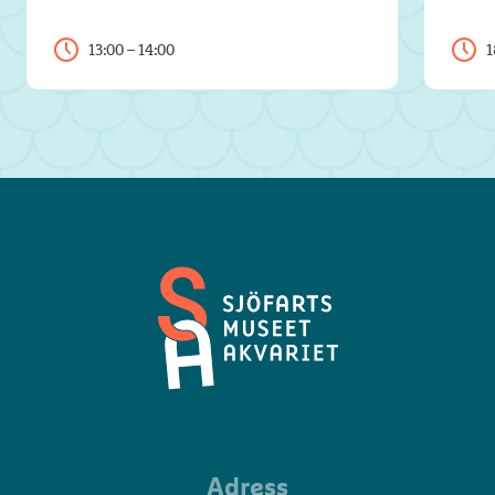
13:00 – 14:00
1
Sjöfartsmuseet
Adress
Akvariet