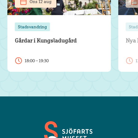
Ons 12 aug
Stadsvandring
Stad
Gårdar i Kungsladugård
Nya 
18:00 – 19:30
1