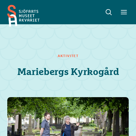
Sök
Toggle
Toggl
Sjöfartsmuseet
sök
meny
Akvariet
AKTIVITET
Mariebergs Kyrkogård