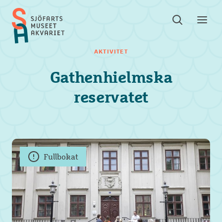
Sök
Toggle
Toggl
Sjöfartsmuseet
sök
meny
Akvariet
AKTIVITET
Gathenhielmska
reservatet
Fullbokat