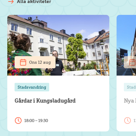
Alla aktiviteter
Ons 12 aug
Stadsvandring
Stad
Gårdar i Kungsladugård
Nya 
18:00 – 19:30
1