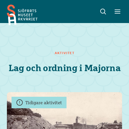
Sök
Toggle
Toggl
Sjöfartsmuseet
sök
meny
Akvariet
AKTIVITET
Lag och ordning i Majorna
Tidigare aktivitet