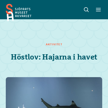
Sök
Toggle
Toggl
Sjöfartsmuseet
sök
meny
Akvariet
AKTIVITET
Höstlov: Hajarna i havet