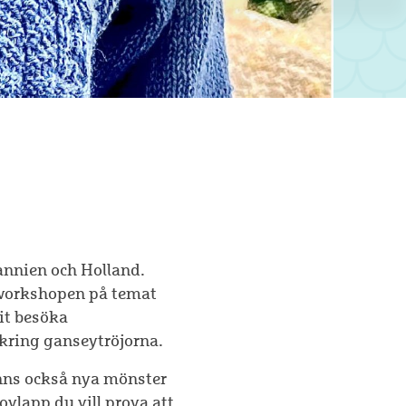
tannien och Holland.
a workshopen på temat
it besöka
 kring ganseytröjorna.
inns också nya mönster
ovlapp du vill prova att