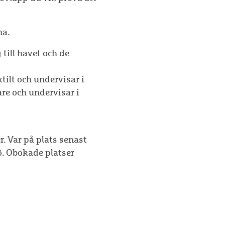
na.
ill havet och de
tilt och undervisar i
are och undervisar i
r. Var på plats senast
ö. Obokade platser