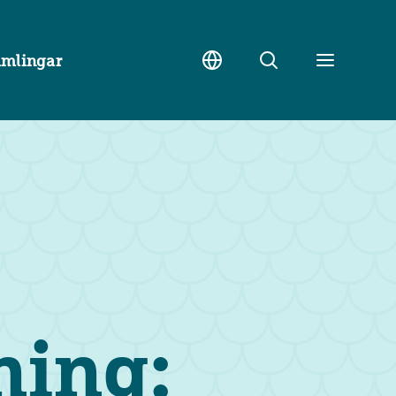
amlingar
Sök
Toggle
meny
ning: