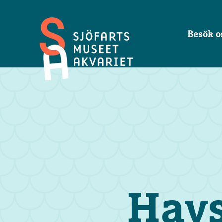
Besök o
Sjöfartsmuseet
Akvariet
Havs