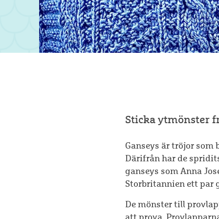
Sticka ytmönster fr
Ganseys är tröjor som b
Därifrån har de spridi
ganseys som Anna Jose
Storbritannien ett par
De mönster till provla
att prova. Provlapparna