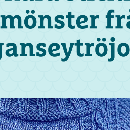
tmönster fr
ganseytröjo