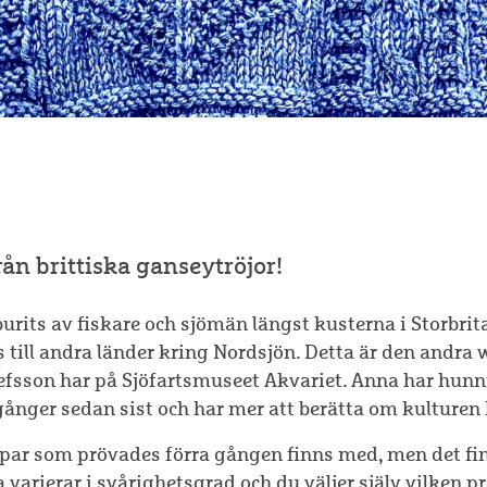
ån brittiska ganseytröjor!
urits av fiskare och sjömän längst kusterna i Storbri
ts till andra länder kring Nordsjön. Detta är den andr
fsson har på Sjöfartsmuseet Akvariet. Anna har hunn
 gånger sedan sist och har mer att berätta om kulturen
ppar som prövades förra gången finns med, men det f
 varierar i svårighetsgrad och du väljer själv vilken pr