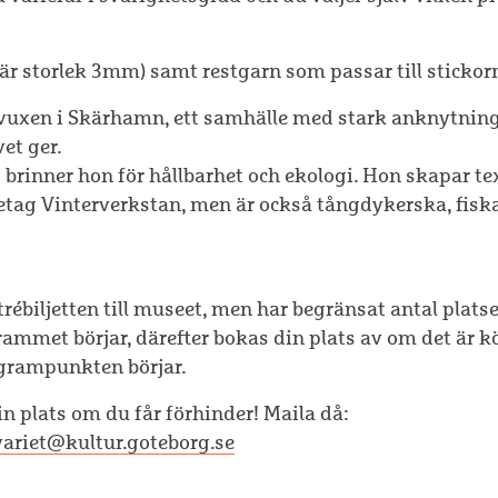
är storlek 3mm) samt restgarn som passar till stickor
uxen i Skärhamn, ett samhälle med stark anknytning t
et ger.
 brinner hon för hållbarhet och ekologi. Hon skapar tex
öretag Vinterverkstan, men är också tångdykerska, fisk
ébiljetten till museet, men har begränsat antal platse
ammet börjar, därefter bokas din plats av om det är k
rogrampunkten börjar.
n plats om du får förhinder! Maila då:
variet@kultur.goteborg.se