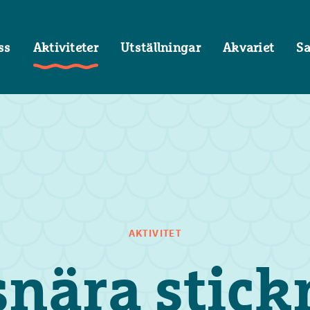
ss
Aktiviteter
Utställningar
Akvariet
S
AKTIVITET
nära stick