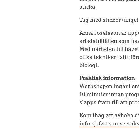
sticka.
Tag med stickor (ungef
Anna Josefsson är uppv
arbetstillfällen som hav
Med närheten till havet
olika tekniker i sitt f
biologi.
Praktisk information
Workshopen ingår i entr
10 minuter innan progr
släpps fram till att p
Kom ihåg att avboka di
info.sjofartsmuseetak