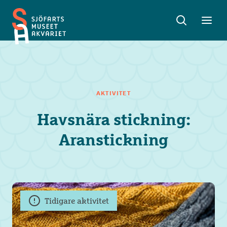
Sök
Toggle
Toggl
Sjöfartsmuseet
sök
meny
Akvariet
AKTIVITET
Havsnära stickning:
Aranstickning
Tidigare aktivitet