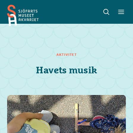
Sök
Toggle
Toggl
Sjöfartsmuseet
sök
meny
Akvariet
AKTIVITET
Havets musik