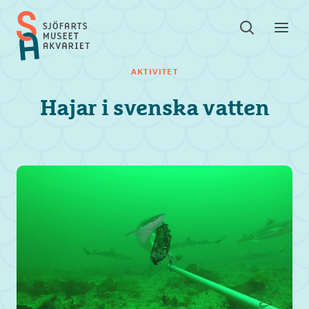
Sök
Toggle
Toggl
Sjöfartsmuseet
sök
meny
Akvariet
AKTIVITET
Hajar i svenska vatten