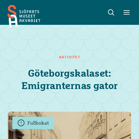
Sök
Toggle
Toggl
Sjöfartsmuseet
sök
meny
Akvariet
AKTIVITET
Göteborgskalaset:
Emigranternas gator
Fullbokat