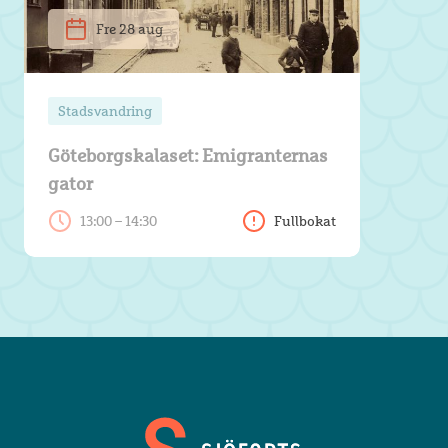
Fre 28 aug
Stadsvandring
Göteborgskalaset: Emigranternas
gator
13:00 – 14:30
Fullbokat