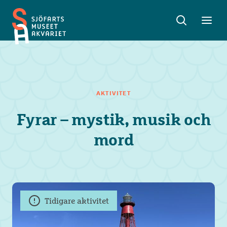
Sök
Toggle
Toggl
Sjöfartsmuseet
sök
meny
Akvariet
AKTIVITET
Fyrar – mystik, musik och
mord
Tidigare aktivitet