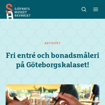
Sök
Toggle
Toggl
Sjöfartsmuseet
sök
meny
Akvariet
AKTIVITET
Fri entré och bonadsmåleri
på Göteborgskalaset!